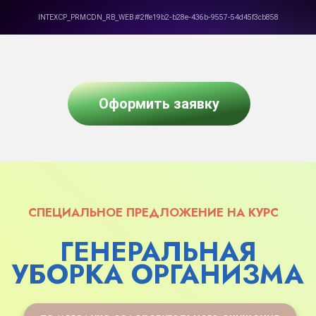
УБОРКА ОРГАНИЗМА
по методике оздоровительного очищения
БЕЗ изнуряющих диет и голода.
БЕЗ откатов. БЕЗ клизм и
Оформить заявку
лекарств. БЕЗ изнуряющих
упражнений.
КТО ЗАПИШЕТСЯ СЕГОДНЯ - ПОЛУЧАТ
В ПОДАРОК:
+ ПРОГРАММА ПИТАНИЯ НА 3 МЕСЯЦА
+ ПАКЕТ ИЗ 2-Х ИМПУЛЬС-
ИНТЕНСИВОВ
+ ФЛЕШКА С КУРСОМ И КНИГА-
ПРАКТИКУМ
+ ПОВЫШЕНИЕ ТАРИФА
+ ПОЖИЗНЕННЫЙ ДОСТУП К КУРСУ
+ 5 МЕСЯЦЕВ МАСТЕР-ГРУППЫ
Успейте оформить заявку,
цена будет повышаться!