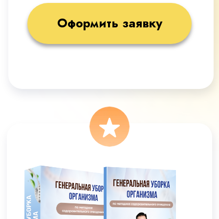
8 основных модулей
+2 дополнительных модуля
(холестерин в норме БЕЗ
СТАТИНОВ, СтопДиабет)