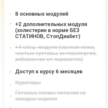
8 основных модулей
+2 дополнительных модуля
(холестерин в норме БЕЗ
СТАТИНОВ, СтопДиабет)
+4 спец. модуля (свежая кожа,
чистые суставы, антиаллергия,
избавление от паразитов)
Доступ к курсу 9 месяцев
Кураторы
Готовые схемы питания на
каждую неделю
Таблицы совместимости