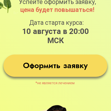
ВНИМАНИЕ!
Сейчас для вас
действует акция «Повышение
тарифа». Это означает, что
оформляя заявку на тариф «Я сам» -
вы получите тариф «С куратором», и
оформляя тариф «С куратором», вы
получите тариф «Максимальный».
При оплате тарифа «Максимальный»
вы получаете дополнительный курс
«Преображение»
Варианты участия