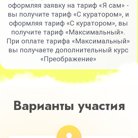
+4 спец. модуля (свежая кожа,
чистые суставы, антиаллергия,
избавление от паразитов)
Доступ к курсу 6 месяцев
Кураторы
Готовые схемы питания на
каждую неделю
Таблицы совместимости
продуктов
Таблица калорийности продуктов
Доступ к МАСТЕР-ГРУППЕ
на протяжении 5 месяцев
Все модули по очищению
и оздоровлению организма
УСИЛЕННЫЕ ОНЛАЙН-ЗАНЯТИЯ
ПО ОЧИЩЕНИЮ