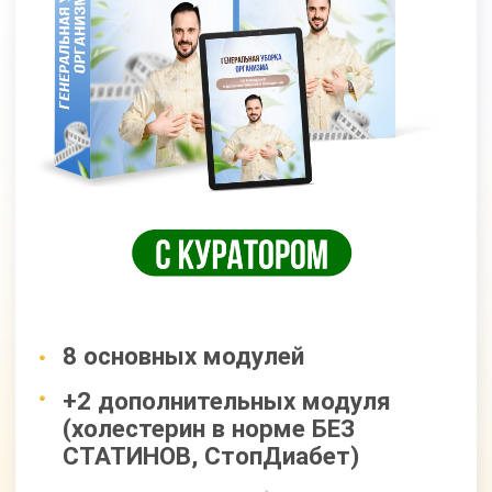
+4 спец. модуля (свежая кожа,
чистые суставы, антиаллергия,
избавление от паразитов)
Доступ к курсу 18 месяцев
Кураторы
Готовые схемы питания на
каждую неделю
Таблицы совместимости
продуктов
Таблица калорийности продуктов
Доступ к МАСТЕР-ГРУППЕ
на протяжении 5 месяцев
Все модули по очищению
и оздоровлению организма
УСИЛЕННЫЕ ОНЛАЙН-ЗАНЯТИЯ
ПО ОЧИЩЕНИЮ