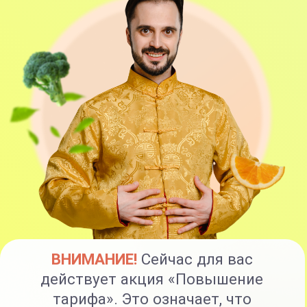
8 основных модулей
+2 дополнительных модуля
(холестерин в норме БЕЗ
СТАТИНОВ, СтопДиабет)