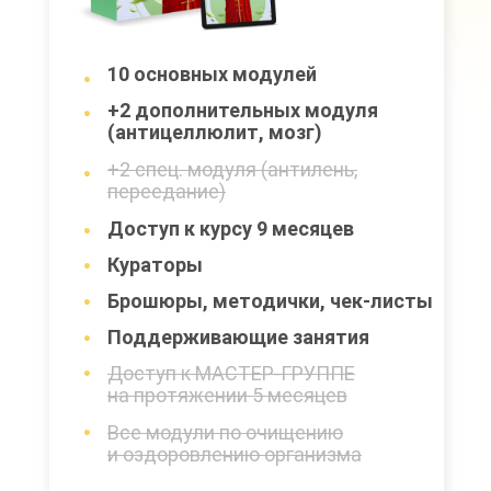
10 основных модулей
+2 дополнительных модуля
(антицеллюлит, мозг)
+2 спец. модуля (антилень,
переедание)
Доступ к курсу 9 месяцев
Кураторы
Брошюры, методички, чек-листы
Поддерживающие занятия
Доступ к МАСТЕР-ГРУППЕ
на протяжении 5 месяцев
Все модули по очищению
и оздоровлению организма