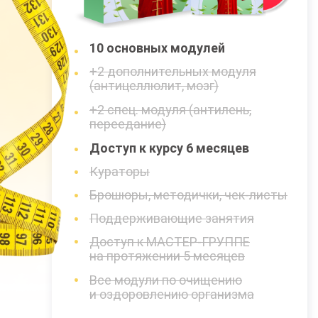
10 основных модулей
+2 дополнительных модуля
(антицеллюлит, мозг)
+2 спец. модуля (антилень,
переедание)
Доступ к курсу 6 месяцев
Кураторы
Брошюры, методички, чек-листы
Поддерживающие занятия
Доступ к МАСТЕР-ГРУППЕ
на протяжении 5 месяцев
Все модули по очищению
и оздоровлению организма