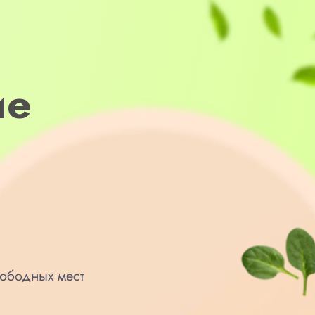
ие
ободных мест