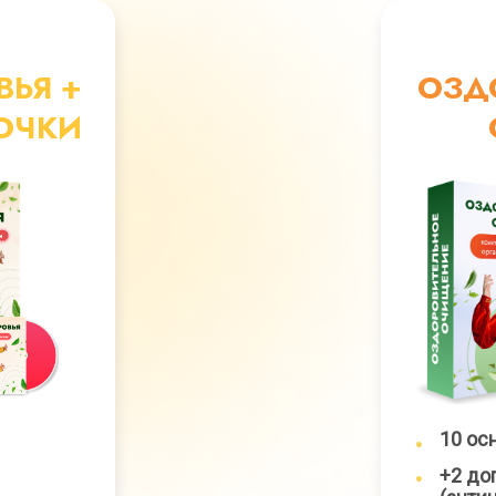
ЬЯ +
ОЗД
ОЧКИ
10 ос
+2 до