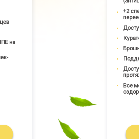
(анти
+2 сп
перее
яцев
Досту
Кура
ПЕ на
Брошю
ек-
Подд
Досту
протя
Все м
оздор