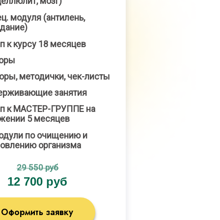
целлюлит, мозг)
ец. модуля (антилень,
дание)
п к курсу 18 месяцев
торы
ры, методички, чек-листы
ерживающие занятия
п к МАСТЕР-ГРУППЕ на
жении 5 месяцев
одули по очищению и
овлению организма
29 550 руб
12 700 руб
Оформить заявку