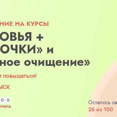
НИЕ НА КУРСЫ
ОВЬЯ +
ОЧКИ» и
ное очищение»
т повышаться!
 МСК
0
0
0
0
Осталось с
секунд
26 из 100