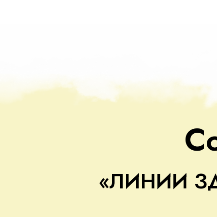
С
«ЛИНИИ З