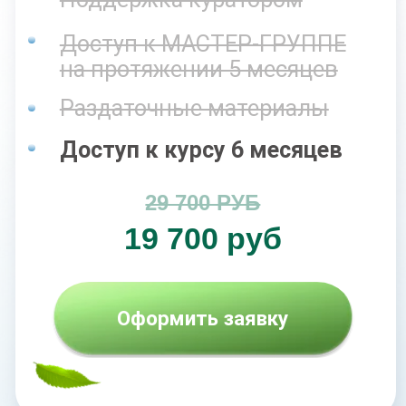
+ 2 дополнительных модуля
(связки, «косточка»)
+ 4 спец. модуля (анти-
грыжа, восстановление
после застарелых травм и
операций, здоровые стопы,
руки без артрита и бурсита)
Поддержка куратором
Доступ к МАСТЕР-ГРУППЕ
на протяжении 5 месяцев
Раздаточные материалы
Доступ к курсу 9 месяцев
34 700 РУБ
21 700 руб
Оформить заявку