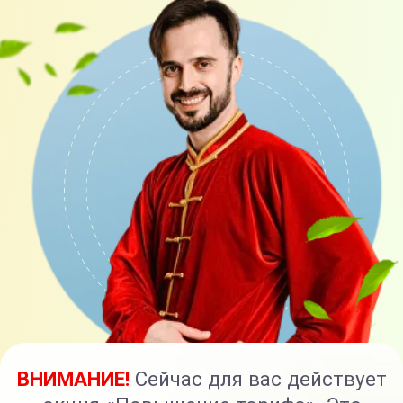
ВНИМАНИЕ!
Сейчас для вас действует
акция «Повышение тарифа». Это
означает, что оформляя заявку на
тариф «Я сам» - вы получите тариф «С
куратором», и оформляя тариф «С
куратором», вы получите тариф
«Максимальный». При оплате тарифа
«Максимальный» вы получаете
дополнительный курс «МОЗГ И
НЕРВНАЯ СИСТЕМА»
Тарифы