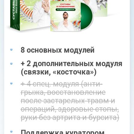
8 основных модулей
+ 2 дополнительных модуля
(связки, «косточка»)
+ 4 спец. модуля (анти-
грыжа, восстановление
после застарелых травм и
операций, здоровые стопы,
руки без артрита и бурсита)
Поддержка куратором
Доступ к МАСТЕР-ГРУППЕ
на протяжении 5 месяцев
Раздаточные материалы
Доступ к курсу 18 месяцев
49 700 РУБ
29 700 руб