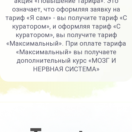
Я САМ
8 основных модулей
+ 2 дополнительных модуля
(связки, «косточка»)