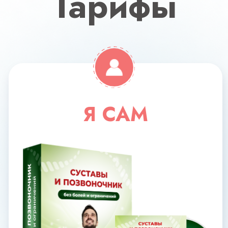
+ 4 спец. модуля (анти-грыжа,
восстановление после
застарелых травм и
операций, здоровые стопы,
руки без артрита и бурсита)
Поддержка куратором
Доступ к МАСТЕР-ГРУППЕ
на протяжении 5 месяцев
Раздаточные материалы
Доступ к курсу 6 месяцев
29 700 РУБ
19 700 руб
Оформить заявку