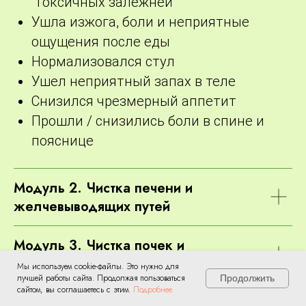
“токсичных залежней”
Ушла изжога, боли и неприятные
ощущения после еды
Нормализовался стул
Ушел неприятный запах в теле
Снизился чрезмерный аппетит
Прошли / снизились боли в спине и
пояснице
Модуль 2. Чистка печени и
желчевыводящих путей
Модуль 3. Чистка почек и
мочевыводящей системы
Мы используем cookie-файлы. Это нужно для
лучшей работы сайта. Продолжая пользоваться
Продолжить
сайтом, вы соглашаетесь с этим.
Подробнее
Модуль 4. Чистка сосудов,