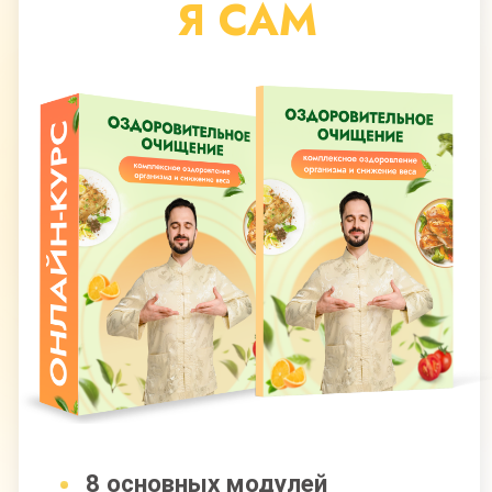
Брошюры, методички, чек-листы
Поддерживающие занятия
Доступ к МАСТЕР-ГРУППЕ
на протяжении 5 месяцев
Все модули по очищению
и оздоровлению организма
49 500 руб
29 700 руб
Оформить заявку