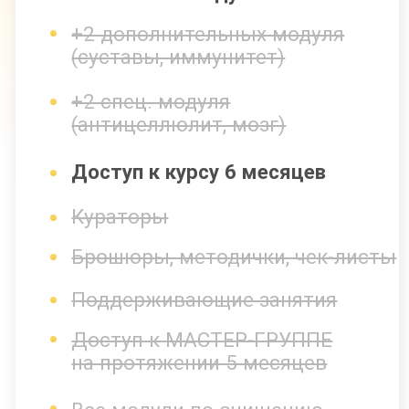
С КУРАТОРОМ
8 основных модулей
+2 дополнительных модуля
(суставы, иммунитет)
+2 спец. модуля