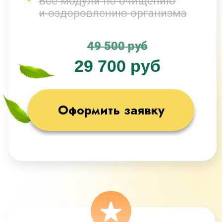
(антицеллюлит, мозг)
Доступ к курсу 9 месяцев
Кураторы
Брошюры, методички, чек-листы
Поддерживающие занятия
Доступ к МАСТЕР-ГРУППЕ
на протяжении 5 месяцев
Все модули по очищению
и оздоровлению организма
63 000 руб
34 700 руб
Оформить заявку