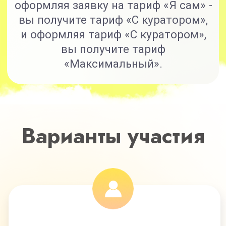
8 основных модулей
+2 дополнительных модуля
(суставы, иммунитет)
+2 спец. модуля
(антицеллюлит, мозг)
Доступ к курсу 6 месяцев
Кураторы