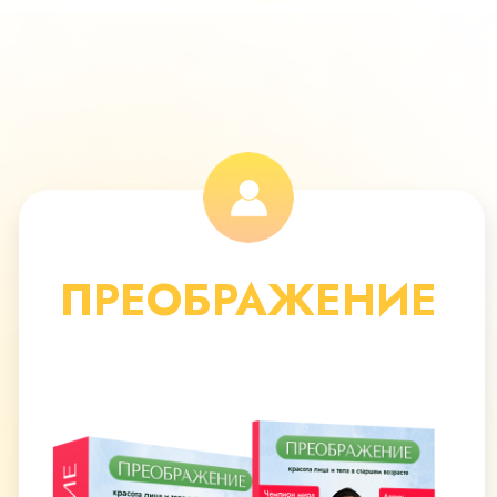
8 основных модулей
Доступ к курсу 12 месяцев
Кураторы
Доступ к МАСТЕР-ГРУППЕ на
протяжении 3-х недель
Брошюры, методички, чек-
листы