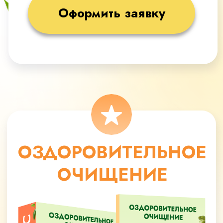
Поддерживающие занятия
Доступ к МАСТЕР-ГРУППЕ на
протяжении 5 месяцев
Все модули по очищению и
оздоровлению организма
35 818 руб
19 700 руб
Оформить заявку