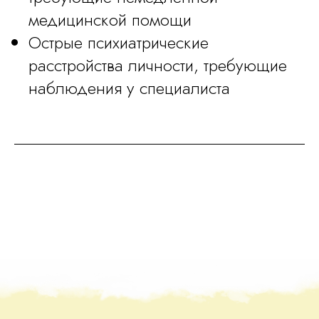
медицинской помощи
При оформлении заявки сегодня,
Острые психиатрические
Вы получите бонусы, общей
стоимостью
22 000 рублей,
расстройства личности, требующие
БЕСПЛАТНО
наблюдения у специалиста