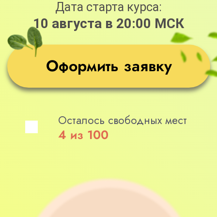
вы получите тариф «С куратором»,
и оформляя тариф «С куратором»,
вы получите тариф
«Максимальный».
Варианты участия
Я САМ