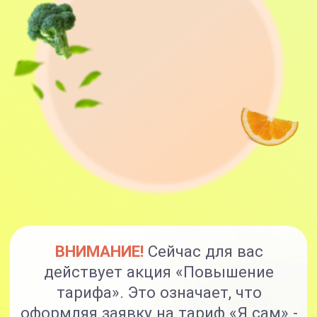
8 основных модулей
+2 дополнительных модуля
(суставы, иммунитет)
+2 спец. модуля
(антицеллюлит, мозг)
Доступ к курсу 6 месяцев
Кураторы
Брошюры, методички, чек-листы
Поддерживающие занятия
Доступ к МАСТЕР-ГРУППЕ