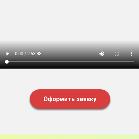
Оздоровительное
очищение
Комплексное очищение организма
и снижение веса.
БЕЗ мучительных
диет. БЕЗ голода. БЕЗ срывов и
возврата кг.
Успейте оформить заявку,
цена будет повышаться!
Дата старта курса:
10 августа в 20:00 МСК
Оформить заявку
Оформить заявку
Осталось свободных мест