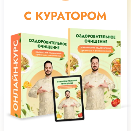
+2 спец. модуля
(антицеллюлит, мозг)
Доступ к курсу 18 месяцев
Кураторы
Брошюры, методички, чек-листы
Поддерживающие занятия
Доступ к МАСТЕР-ГРУППЕ
на протяжении 5 месяцев
Все модули по очищению
и оздоровлению организма
29 550 руб
19 700 руб
Оформить заявку