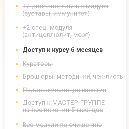
Кураторы
Брошюры, методички, чек-листы
Поддерживающие занятия
Доступ к МАСТЕР-ГРУППЕ
на протяжении 5 месяцев
Все модули по очищению
и оздоровлению организма
18 415 руб
12 700 руб
Оформить заявку