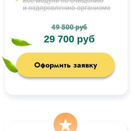
(антицеллюлит, мозг)
Доступ к курсу 9 месяцев
Кураторы
Брошюры, методички, чек-листы
Поддерживающие занятия
Доступ к МАСТЕР-ГРУППЕ
на протяжении 5 месяцев
Все модули по очищению
и оздоровлению организма
63 000 руб
34 700 руб
Оформить заявку