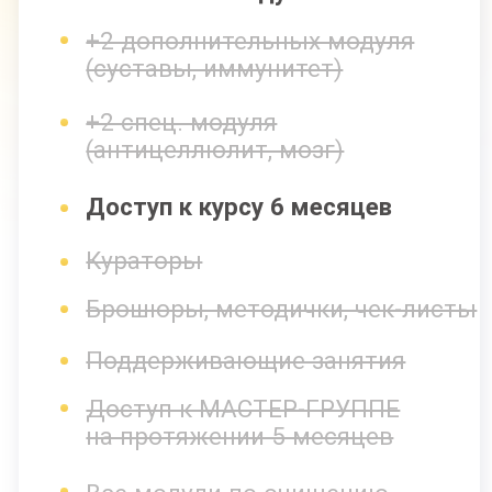
С КУРАТОРОМ
8 основных модулей
+2 дополнительных модуля
(суставы, иммунитет)
+2 спец. модуля