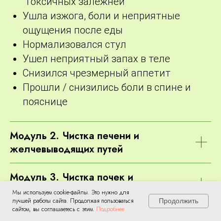
“токсичных залежней”
Ушла изжога, боли и неприятные
ощущения после еды
Нормализовался стул
Ушел неприятный запах в теле
Снизился чрезмерный аппетит
Прошли / снизились боли в спине и
пояснице
Модуль 2. Чистка печени и
желчевыводящих путей
Модуль 3. Чистка почек и
мочевыводящей системы
Мы используем cookie-файлы. Это нужно для
лучшей работы сайта. Продолжая пользоваться
Продолжить
сайтом, вы соглашаетесь с этим.
Подробнее
Модуль 4. Чистка сосудов,