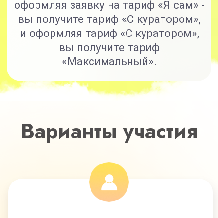
8 основных модулей
+2 дополнительных модуля
(суставы, иммунитет)
+2 спец. модуля
(антицеллюлит, мозг)
Доступ к курсу 6 месяцев
Кураторы