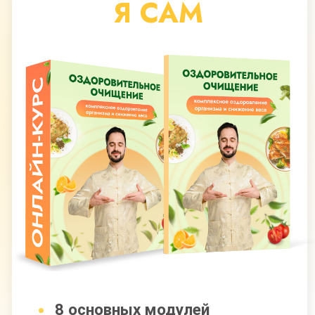
Брошюры, методички, чек-листы
Поддерживающие занятия
Доступ к МАСТЕР-ГРУППЕ
на протяжении 5 месяцев
Все модули по очищению
и оздоровлению организма
49 500 руб
29 700 руб
Оформить заявку