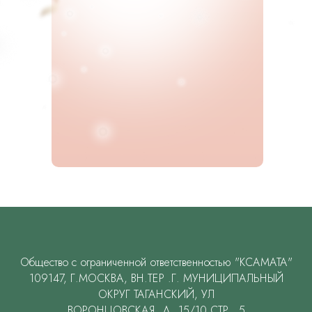
Общество с ограниченной ответственностью "КСАМАТА"
109147, Г.МОСКВА, ВН.ТЕР .Г. МУНИЦИПАЛЬНЫЙ
ОКРУГ ТАГАНСКИЙ, УЛ
ВОРОНЦОВСКАЯ, Д. 15/10 СТР . 5