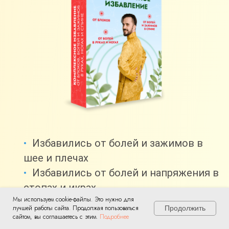
Избавились от болей и зажимов в
шее и плечах
Избавились от болей и напряжения в
стопах и икрах
Мы используем cookie-файлы. Это нужно для
Убрали тянущие боли в коленях
лучшей работы сайта. Продолжая пользоваться
Продолжить
Избавились от болей в пояснице и
сайтом, вы соглашаетесь с этим.
Подробнее