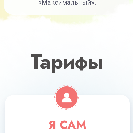
8 основных модулей
+2 дополнительных модуля
(связки, «косточка»)
+2 спец. модуля (антигрыжа,
прочные кости)
Доступ к курсу 6 месяцев
Кураторы
Брошюры, методички, чек-листы