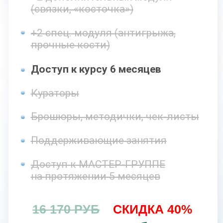
8 основных модулей
+2 дополнительных модуля
(связки, «косточка»)
+2 спец. модуля (антигрыжа,
прочные кости)
Доступ к курсу 9 месяцев