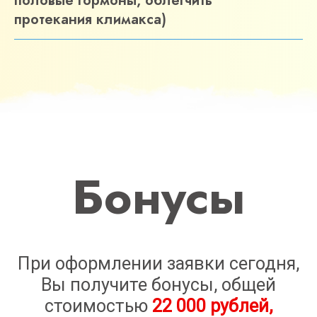
половые гормоны, облегчить
протекания климакса)