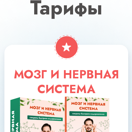
8 основных модулей
Доступ к занятиям на «Мастер-
Группе» (3 недели)
Брошюры, методички, чек-листы
Доступ к курсу 12 месяцев
Кураторы
19 700 РУБ
СКИДКА 76%