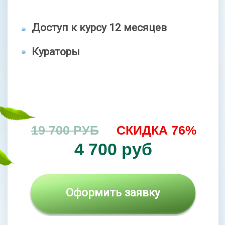
8 основных модулей
+2 дополнительных модуля
(связки, «косточка»)
+2 спец. модуля (антигрыжа,
прочные кости)
Доступ к курсу 18 месяцев
Кураторы
Брошюры, методички, чек-листы
Поддерживающие занятия
Доступ к МАСТЕР-ГРУППЕ
на протяжении 5 месяцев