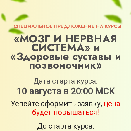
СПЕЦИАЛЬНОЕ ПРЕДЛОЖЕНИЕ НА КУРСЫ
«МОЗГ И НЕРВНАЯ
СИСТЕМА» и
«Здоровые суставы и
позвоночник»
Дата старта курса:
10 августа в 20:00 МСК
Успейте оформить заявку,
цена
будет повышаться!
До старта курса:
1
1
:
0
0
0
0
:
4
4
9
9
:
3
2
2
3
7
6
6
7
дней
часов
минут
секунд
Оформить заявку