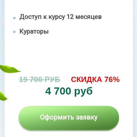
8 основных модулей
+2 дополнительных модуля
(связки, «косточка»)
+2 спец. модуля (антигрыжа,
прочные кости)
Доступ к курсу 18 месяцев
Кураторы
Брошюры, методички, чек-листы
Поддерживающие занятия
Доступ к МАСТЕР-ГРУППЕ
на протяжении 5 месяцев