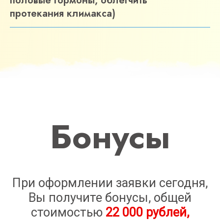
половые гормоны, облегчить
протекания климакса)