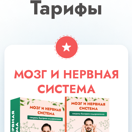
8 основных модулей
Доступ к занятиям на «Мастер-
Группе» (3 недели)
Брошюры, методички, чек-листы
Доступ к курсу 12 месяцев
Кураторы
19 700 РУБ
СКИДКА 76%