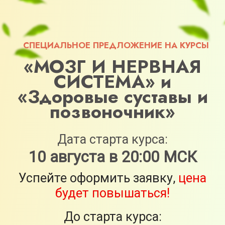
СПЕЦИАЛЬНОЕ ПРЕДЛОЖЕНИЕ НА КУРСЫ
«МОЗГ И НЕРВНАЯ
СИСТЕМА» и
«Здоровые суставы и
позвоночник»
Дата старта курса:
10 августа в 20:00 МСК
Успейте оформить заявку,
цена
будет повышаться!
До старта курса:
3
3
:
1
1
9
9
:
0
0
2
2
:
3
2
2
3
4
3
3
4
дней
часов
минут
секунд
Оформить заявку