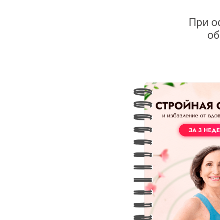
При о
о