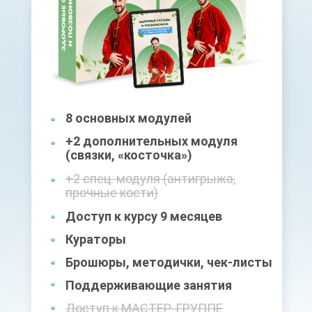
8 основных модулей
+2 дополнительных модуля
(связки, «косточка»)
+2 спец. модуля (антигрыжа,
прочные кости)
Доступ к курсу 9 месяцев
Кураторы
Брошюры, методички, чек-листы
Поддерживающие занятия
Доступ к МАСТЕР-ГРУППЕ