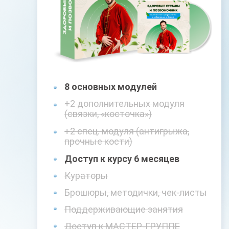
8 основных модулей
+2 дополнительных модуля
(связки, «косточка»)
+2 спец. модуля (антигрыжа,
прочные кости)
Доступ к курсу 6 месяцев
Кураторы
Брошюры, методички, чек-листы
Поддерживающие занятия
Доступ к МАСТЕР-ГРУППЕ