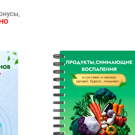
онусы,
ТНО