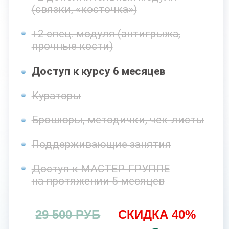
8 основных модулей
+2 дополнительных модуля
(связки, «косточка»)
+2 спец. модуля (антигрыжа,
прочные кости)
Доступ к курсу 9 месяцев