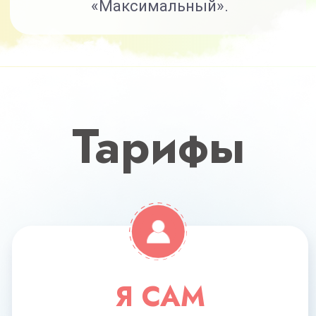
8 основных модулей
+2 дополнительных модуля
(связки, «косточка»)
+2 спец. модуля (антигрыжа,
прочные кости)
Доступ к курсу 6 месяцев
Кураторы
Брошюры, методички, чек-листы