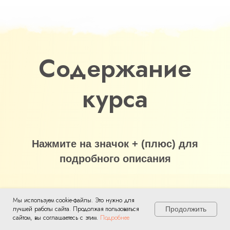
Содержание
курса
Нажмите на значок + (плюс) для
подробного описания
Мы используем cookie-файлы. Это нужно для
Модуль 1. Комплексное избавление
лучшей работы сайта. Продолжая пользоваться
Продолжить
от блоков, болей и зажимов в
сайтом, вы соглашаетесь с этим.
Подробнее