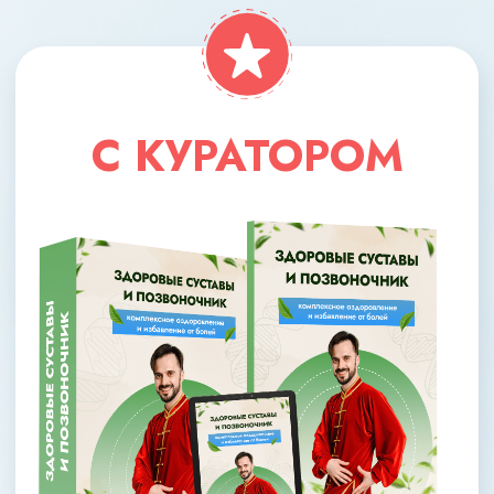
МАКСИМАЛЬНЫЙ
8 основных модулей
+2 дополнительных модуля
(связки, «косточка»)
+2 спец. модуля (антигрыжа,
прочные кости)