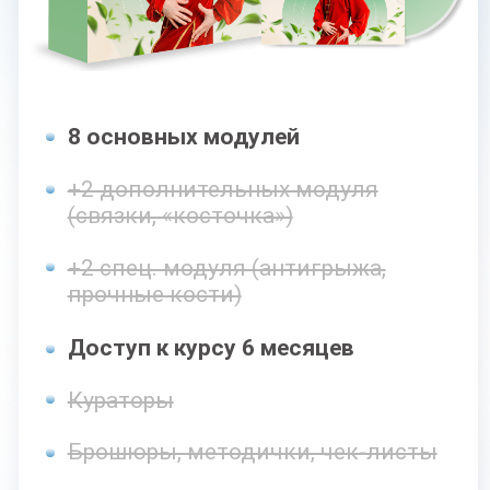
8 основных модулей
+2 дополнительных модуля
(связки, «косточка»)
+2 спец. модуля (антигрыжа,
прочные кости)
Доступ к курсу 9 месяцев