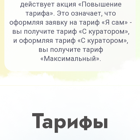
8 основных модулей
+2 дополнительных модуля
(связки, «косточка»)
+2 спец. модуля (антигрыжа,
прочные кости)
Доступ к курсу 6 месяцев
Кураторы
Брошюры, методички, чек-листы