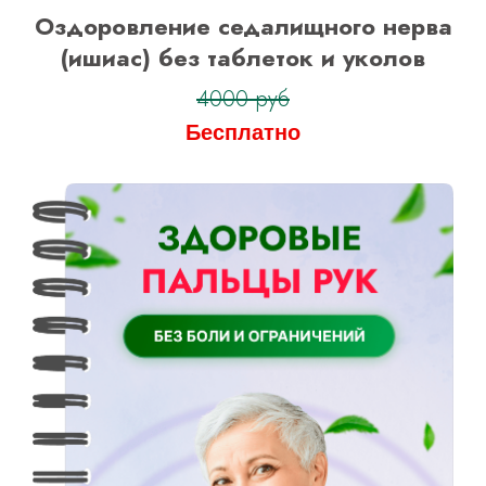
Оздоровление седалищного нерва
(ишиас) без таблеток и уколов
Оформить заявку
4000 руб
на тариф “Я сам”
Бесплатно
Оформить заявку
на тариф “С куратором”
Оформить заявку
на тариф “Максимальный”