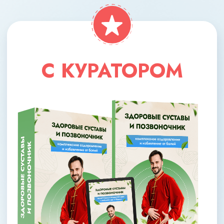
МАКСИМАЛЬНЫЙ
8 основных модулей
+2 дополнительных модуля
(связки, «косточка»)
+2 спец. модуля (антигрыжа,
прочные кости)