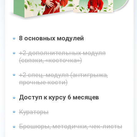
8 основных модулей
+2 дополнительных модуля
(связки, «косточка»)
+2 спец. модуля (антигрыжа,
прочные кости)
Доступ к курсу 9 месяцев