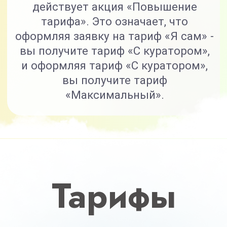
8 основных модулей
+2 дополнительных модуля
(связки, «косточка»)
+2 спец. модуля (антигрыжа,
прочные кости)
Доступ к курсу 6 месяцев
Кураторы
Брошюры, методички, чек-листы