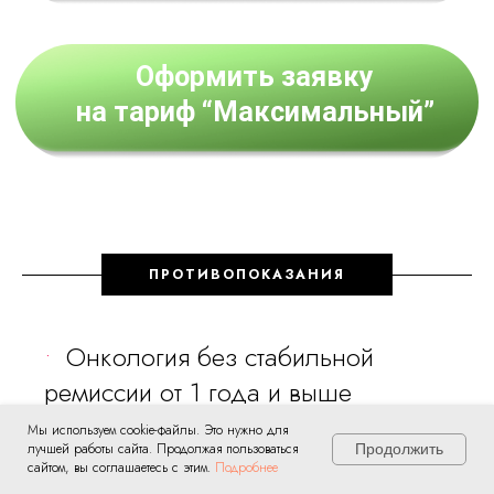
ПРОТИВОПОКАЗАНИЯ
Онкология без стабильной
ремиссии от 1 года и выше
Беременность
Мы используем cookie-файлы. Это нужно для
лучшей работы сайта. Продолжая пользоваться
Продолжить
Острые неотложные состояния,
сайтом, вы соглашаетесь с этим.
Подробнее