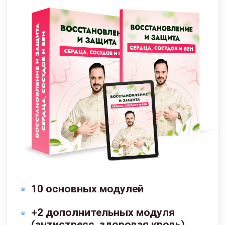
+2 спец. модуля (молодость и
красота, антилень и мотивация)
Доступ к курсу 18 месяцев
Поддержка
кураторами
Брошюры, методички, чек-листы
Поддерживающие занятия
Доступ к МАСТЕР-ГРУППЕ
на протяжении 5 месяцев
39 400 РУБ
19 700 руб
Оформить заявку