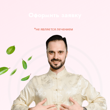
тарифа». Это означает, что
оформляя заявку на тариф «Я сам» -
вы получите тариф «С куратором»,
и оформляя тариф «С куратором»,
вы получите тариф
«Максимальный».
Тарифы
Я САМ