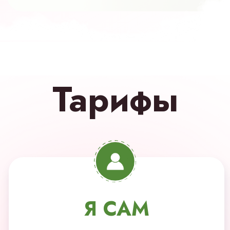
кураторами
Брошюры, методички
Поддерживающие занятия
Доступ к МАСТЕР-ГРУППЕ
на протяжении 5 месяцев
21 000 РУБ
12 700 руб
Оформить заявку